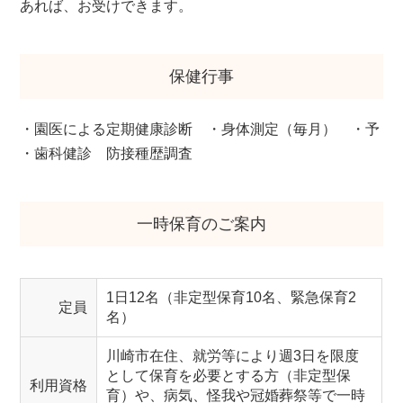
あれば、お受けできます。
保健行事
・園医による定期健康診断
・身体測定（毎月）
・予
・歯科健診
防接種歴調査
一時保育のご案内
1日12名（非定型保育10名、緊急保育2
定員
名）
川崎市在住、就労等により週3日を限度
として保育を必要とする方（非定型保
利用資格
育）や、病気、怪我や冠婚葬祭等で一時