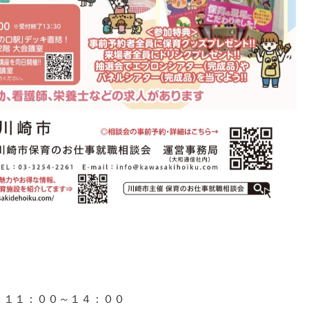
）１１：００～１４：００